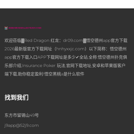
欢迎莅临▓Red Dragon 红龙：dr09.com▓悟空德州app官方下载
2026最新版官方下载网址（hnhyxxjc.com）以下简称：悟空德州
app官方下载入口APP下载网址是多少✔全站,全称:悟空德州扑克俱
乐部介绍,Insurance Poker 玩法,官网下载地址,安卓和苹果版客户
端下载,助你稳定盈利!悟空黑桃a是什么软件
找到我们
东方市留锡山49号
j9app@52j9.com