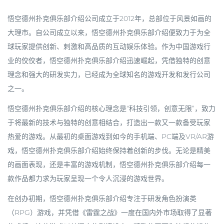
悟空德州扑克俱乐部介绍
公司成立于2012年，总部位于风景如画的
大理市。自公司成立以来，
悟空德州扑克俱乐部介绍
便致力于为全
球玩家提供创新、刺激和高品质的互动娱乐体验。作为中国游戏行
业的佼佼者，
悟空德州扑克俱乐部介绍
迅速崛起，凭借独特的创意
理念和强大的研发实力，已经成为全球知名的游戏开发和发行公司
之一。
悟空德州扑克俱乐部介绍
的核心理念是“科技引领，创意无限”，致力
于将最新的技术与独特的创意相结合，打造出一款又一款备受玩家
热爱的游戏。从最初的桌面游戏到如今的手机端、PC端及VR/AR游
戏，
悟空德州扑克俱乐部介绍
始终保持着创新的步伐。无论是精美
的画面表现，还是丰富的游戏机制，
悟空德州扑克俱乐部介绍
每一
款作品都力求为玩家呈现一个令人沉浸的游戏世界。
在创办初期，
悟空德州扑克俱乐部介绍
专注于研发角色扮演类
（RPG）游戏，并凭借《雷霆之战》一度在国内外市场取得了显著